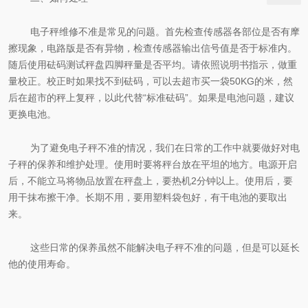
电子秤维修不准是常见的问题。首先检查传感器各部位是否有摩
擦现象，电路版是否有异物，检查传感器输出信号值是否于标准内。
随后使用砝码测试秤盘四脚秤量是否平均。请依照说明书指示，做重
量校正
。校正时如果找不到砝码，可以去超市买一袋
50KG
的米，然
后在超市的秤上复秤，以此代替“标准砝码”。如果是电池问题，建议
更换电池。
为了避免电子秤不准的情况，我们在日常的工作中就要做好对电
子秤的保养和维护处理。
使用时要将秤台放在平坦的地方。电源开启
后，不能立马将物品放置在秤盘上，要热机
2
分钟以上。使用后，要
用干抹布擦干净。长期不用，要用塑料袋包好，有干电池的要取出
来。
这些日常的保养虽然不能解决电子秤不准的问题，但是可以延长
他的使用寿命。