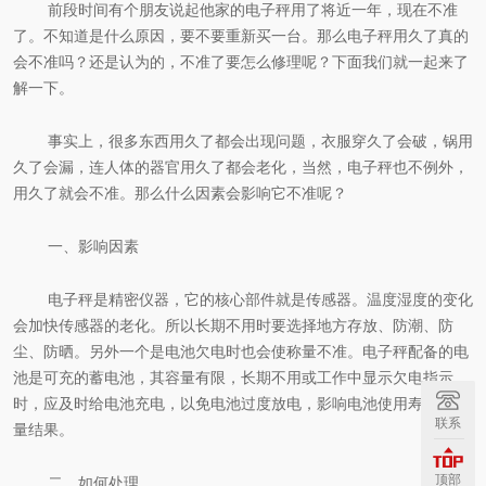
前段时间有个朋友说起他家的
电子秤用了将近一年，现在不准
了。
不知道是什么原因，要不要重新买一台。
那么电子秤用久了
真的
会不准吗？
还是认为的，不准了要怎么修理呢？下面我们就一起来了
解一下。
事实上，很多东西用久了都会出现问题，衣服穿久了会破，锅用
久了会漏，连人体的器官用久了都会老化，当然，电子秤也不例外
，
用久了就会不准。那么什么因素会影响它不准呢？
一、影响因素
电子秤是精密仪器，它的核心部件就是传感器。
温度湿度的变化
会加快传感器的老化。所以
长期不用时要
选择地方
存放、防潮、防
尘、防晒。
另外一个是电池欠电时也会使称量不准。
电子秤配备的电
池是可充的蓄电池，其容量有限，长期不用或工作中显示欠电指示
时，应及时给电池充电，以免电池过度放电，影响电池使用寿命
及称
联系
量结果。
顶部
二、如何处理