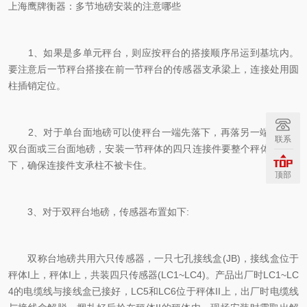
上海鹰牌衡器：多节地磅安装的注意哪些
1、如果是多单元秤台，则应按秤台的搭接顺序吊运到基坑内。
要注意后一节秤台搭接在前一节秤台的传感器支承梁上，连接处用圆
柱插销定位。
2、对于单台面地磅可以使秤台一端先落下，再落另一端。对于
联系
双台面或三台面地磅，安装一节秤体的四只连接件要整个秤体平稳落
下，确保连接件支承柱不被卡住。
顶部
3、对于双秤台地磅，传感器布置如下:
双称台地磅共用六只传感器，一只七孔接线盒(JB)，接线盒位于
秤体I上，秤体I上，共装四只传感器(LC1~LC4)。产品出厂时LC1~LC
4的电缆线与接线盒已接好，LC5和LC6位于秤体II上，出厂时电缆线