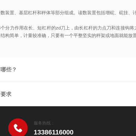
装置、基层杠杆和秤体等部分组成。读数装置包括增砣、砣挂、计
个分力作用在长、短杠杆的zd刀上，由长杠杆的力点刀和连接钩将力
秤结构简单，计量较准确，只要有一个平整坚实的秤架或地面就能放
有哪些？
计要求
服务热线：
13386116000