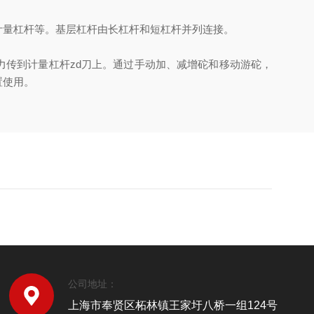
量杠杆等。基层杠杆由长杠杆和短杠杆并列连接。
传到计量杠杆zd刀上。通过手动加、减增砣和移动游砣，
置使用。
公司地址：
上海市奉贤区柘林镇王家圩八桥一组124号