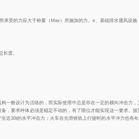
承受的力应大于称量（Max）所施加的力。e、基础排水通风设施，
总长度。
一般设计为活络的，而实际使用中总是存在一定的横向冲击力，
设备，要求秤体必须是稳定不动的，有了限位才能实现这一要求。据
产生近30t的水平冲击力；火车在光滑铁轨上行驶时的水平冲力也有