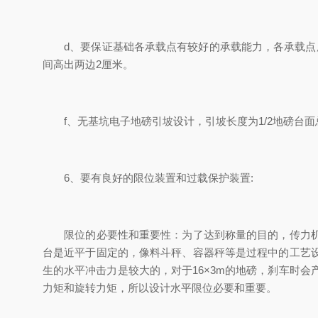
d、要保证基础各承载点有较好的承载能力，各承载点所
间高出两边2厘米。
f、无基坑电子地磅引坡设计，引坡长度为1/2地磅台面
6、要有良好的限位装置和过载保护装置:
限位的必要性和重要性：为了达到称量的目的，传力机构
台是近平于固定的，像料斗秤、容器秤等是过程中的工艺
生的水平冲击力是较大的，对于16×3m的地磅，刹车时会
力矩和旋转力矩，所以设计水平限位必要和重要。