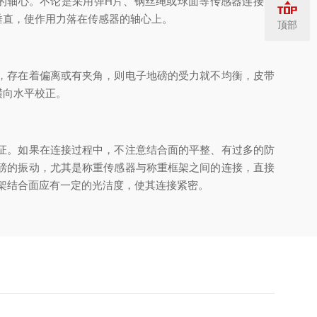
的轴心。不论是采用弹H片、钢丝绳或球面等传感器连接方
垂直，使作用力落在传感器的轴心上。
顶部
，存在着偏离或有夹角，则电子地磅的受力就不均衡，皮带
横向水平校正。
证。如果在连接过程中，不注意结合面的平整、有过多的防
磅的振动，尤其是称重传感器与称重框架之间的连接，直接
架结合面应有一定的光洁度，使其连接紧密。