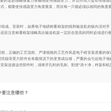
重要的是必须确保重力准确地使传感器受力，并且作用力是在传感器
方式，都要使传感器受力角度垂直，而目每一只都必须以相同的角度
成。安装时，如果电子地磅称重框架的线和输送机的纵向没对齐
另还应注意称重框架须略高出输送机架一定距在垫高的同时必须进行
，正确的工艺流程、严谨细致的工艺作风是电子磅安装质量的保
重托辊等受力部件在有载情况下的变形或位移，严重的会引起电子地
安装连接这些部件时，须将开孔时的毛刺、割渣*清十净，秤架和机
中要注意哪些？