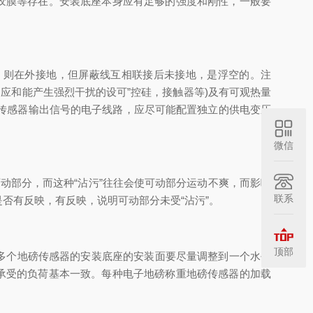
胶膜等存在。安装底座本身应有足够的强度和刚性，一般要
，则在外接地，但屏蔽线互相联接后未接地，是浮空的。注
应和能产生强烈干扰的设可”控硅，接触器等)及有可观热量
传感器输出信号的电子线路，应尽可能配置独立的供电变压
微信
动部分，而这种“沾污”往往会使可动部分运动不爽，而影响
联系
否有反映，有反映，说明可动部分未受“沾污”。
顶部
多个地磅传感器的安装底座的安装面要尽量调整到一个水平
承受的负荷基本一致。每种电子地磅称重地磅传感器的加载