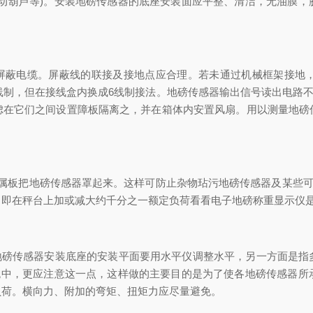
电动葫芦等)。安装地磅传感器的底座安装面应平整、清洁，无油膜，
蔽电缆。屏蔽线的联接及接地点应合理。若未通过机械框架接地
线制，但在接线盒内换成6线制接法。地磅传感器输出信号读出电路不
虑在它们之间设置障板隔离之，并在箱体内安置风扇。用以测量地磅
属板把地磅传感器罩起来。这样可防止杂物玷污地磅传感器及某些可
即在秤台上加或减大约千分之一额定负荷看看电子地磅称重显示仪是
磅传感器安装底座的安装平面要用水平仪调整水平，另一方面是指
系统中，更应注意这一点，这样做的主要目的是为了使各地磅传感器所
负荷。横向力、附加的弯矩、扭矩力应尽量避免。