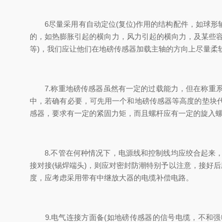
6尽量采用有自动定位(复位)作用的结构配件，如球形
的，如热膨胀引起的横向力，风力引起的横向力，及某些
等)，我们应让他们在地磅传感器加载主轴的方向上尽量柔
7.称重地磅传感器虽然有一定的过载能力，但在称重系
中，若确有必要，可先用一个和地磅传感器等高度的垫块
感器，要求有一定的紧固力矩，而且螺杆应有一定的旋入
8.不管在何种情况下，电源线和控制线均应绞合起来，
接对接(锡焊端头)，则应对密封防潮特别予以注意，接好后
度，应考虑采用带有中继放大器的电缆补偿电路。
9.电气连接方面备(如地磅传感器的信号电缆，不和强