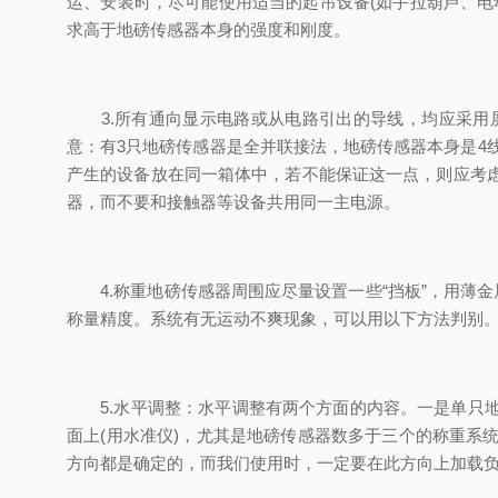
运、安装时，尽可能使用适当的起吊设备(如手拉葫芦、
求高于地磅传感器本身的强度和刚度。
3.所有通向显示电路或从电路引出的导线，均应采用屏
意：有3只地磅传感器是全并联接法，地磅传感器本身是4
产生的设备放在同一箱体中，若不能保证这一点，则应考
器，而不要和接触器等设备共用同一主电源。
4.称重地磅传感器周围应尽量设置一些“挡板”，用薄金
称量精度。系统有无运动不爽现象，可以用以下方法判别。
5.水平调整：水平调整有两个方面的内容。一是单只地
面上(用水准仪)，尤其是地磅传感器数多于三个的称重
方向都是确定的，而我们使用时，一定要在此方向上加载