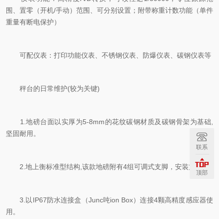
围、置零（开机/手动）范围、可分别设置；附带称重计数功能（单件
重量有断电保护）
可配仪表：打印功能仪表、不锈钢仪表、防爆仪表、碳钢仪表等
秤台的日常维护(较为关键)
1.地磅台面以实厚为5-8mm的花纹碳钢材质及碳钢骨架为基础,
坚固耐用。
联系
2.地上衡标准型结构,该款地磅附有4组可调式支脚，安装方便。
顶部
3.以IP67防水连接盒（Junc吨ion Box）连接4颗高精度感应器使
用。