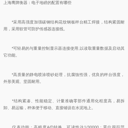
上海鹰牌衡器
：
电子地磅的配置有哪些
*采用高强度加强碳钢结构花纹钢板秤台精工焊接，结构紧固耐
用，采用软管可防护传感器连接线。
*可轻易的与重量控制显示器连接使用,以读取重量数据及启动其
它功能。
*高质量的静电喷涂喷砂处理，抗腐蚀性强，优良的秤台强度，
外形美观、坚固耐用。
*结构紧凑、性能稳定、计量准确零部件通用化程度高，易拆
卸、易运输，秤体便于移动、直接铺设在水泥地上。
仪表功能：高精度A/D转换，可读性达1/30000；零位跟踪范