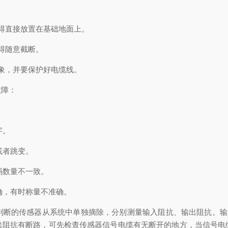
得直接放置在基础地面上。
得随意截断。
象，并要保护好电缆线。
障：
字。
或者跳变。
码数量不一致。
确，有时称量不准确。
的传感器从系统中单独摘除，分别测量输入阻抗、输出阻抗。输入阻抗
出阻抗有断路，可先检查传感器信号电缆有无断开的地方，当信号电