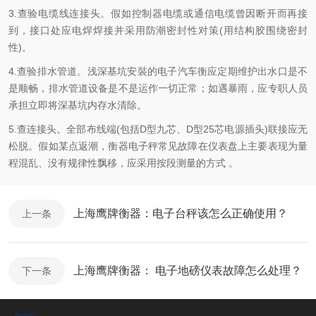
3.查验电缆线连接头。假如控制器电缆或通信电缆曾因断开而再接
到，接口处应电焊焊接并采用防潮密封性对策(用结构胶围绕密封
性)。
4.查验排水管道。浅深基坑安裝的电子汽车衡应定期维护出水口是不
是顺畅，排水管道设备是不是运作一切正常；如遇暴雨，应专职人员
承担立即将深基坑内存水清除。
5.查连接头。全部布线端(包括D型九芯、D型25芯电源插头)联接应无
松脱。假如某点返潮，衡器电子秤常见故障在仪表盘上主要表现为量
程混乱、没有规律性飘移，应采用按段测量的方式 。
上海鹰牌衡器：电子台秤该怎么正确使用？
上一条
上海鹰牌衡器： 电子地磅仪表故障怎么处理？
下一条