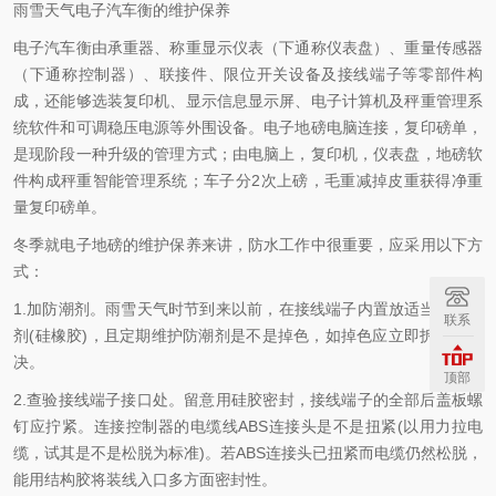
雨雪天气电子汽车衡的维护保养
电子汽车衡由承重器、称重显示仪表（下通称仪表盘）、重量传感器
（下通称控制器）、联接件、限位开关设备及接线端子等零部件构
成，还能够选装复印机、显示信息显示屏、电子计算机及秤重管理系
统软件和可调稳压电源等外围设备。电子地磅电脑连接，复印磅单，
是现阶段一种升级的管理方式；由电脑上，复印机，仪表盘，地磅软
件构成秤重智能管理系统；车子分2次上磅，毛重减掉皮重获得净重
量复印磅单。
冬季就电子地磅的维护保养来讲，防水工作中很重要，应采用以下方
式：
1.加防潮剂。雨雪天气时节到来以前，在接线端子内置放适当的防潮
联系
剂(硅橡胶)，且定期维护防潮剂是不是掉色，如掉色应立即拆换或解
决。
顶部
2.查验接线端子接口处。留意用硅胶密封，接线端子的全部后盖板螺
钉应拧紧。连接控制器的电缆线ABS连接头是不是扭紧(以用力拉电
缆，试其是不是松脱为标准)。若ABS连接头已扭紧而电缆仍然松脱，
能用结构胶将装线入口多方面密封性。