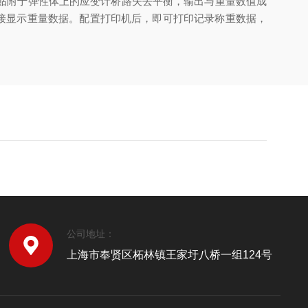
贴附于弹性体上的应变计桥路失去平衡，输出与重量数值成
直接显示重量数据。配置打印机后，即可打印记录称重数据，
公司地址：
上海市奉贤区柘林镇王家圩八桥一组124号