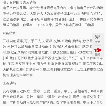
电子台秤的分类及功能
电子台秤按显示功能分为:普通显示电子台秤，带打印电子台秤和物流
电子台秤等几类。大部分人认为放在桌子或工作台上的秤叫“台秤”，
这是错误的叫法。台秤是单独由秤体[台面]、立杆、和显示仪表共同
组成的衡器，称量在30-1000公斤。属于中准确度等级III的衡器。
功能特点
开机自动置零,可以手工去皮/置零,交流/直流电源供电,数字显示称量
联系
数据,还可以增加重量累计功能,计数功能,检重分检功能,动态称重功
能,数据记录功能,控制报警功能.可以选配输出接口:RS-232电脑接口,
顶部
打印接口,可以联接大屏幕显示器使之数据公平公开.电子台秤称重准
确,度高,反应速度快,使用方便,称重数据显示直观醒目,避免了因为认
为的视觉误差引起的各种误差.合理利用称重软件可以实现称重数据微
机管理实现科学计量.
主要功能
具有零位自动跟踪、置零、去皮、重量、单价、金额运算、8种单价
设定金额累加、总计、超载、*报警、出错信息 提示、电源交直流二
用、空机自动进入低功耗节能状态、数字电压表自测、电压不足自动