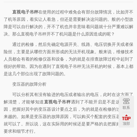
直视电子吊秤
在使用的过程中难免会有部分故障情况，比如开不
了机等原因，着实让人着急，但还是需要解决这问题的。般的小型故
障是可以自行解决的，开不了机也并非意味着问题就十分严重难以解
决。那么直视电子吊秤开不了机问题是什么原因造成的呢？
通过的检修，然后先确定电源开关、线路、电压切换开关或者保
险丝，主要是从哪些方面所形成的无法开机现象。般来说，维修技术
人员都会有着的检修仪器和设备，为的就是在排查故障过程中起到了
很好的帮助。因为在遇到了直视电子吊秤无法开机的时候，基本上都
是这几个部位出现了故障问题的。
变压器的故障分析
可以分析其有没有输进的电压或者输出的电压，此时在这方面了
解清楚，才能够知道
直视电子吊秤
遇到了不能开启是不是这样的原
联系
因，把握好其中的变压器设计要点之后，为的就是在检修的过程中越
来越的。如果是变压器的故障原因，可以购买个配套的变压器更换下
就可以了。所以说，这在实际用的时候还是要严格的去把握好其中的
顶部
要求和细节才行。