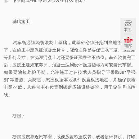
雪、下大雨或在旺季时又会发生什么情况？
基础施工：
联系
汽车衡必须浇筑混凝土基础，此基础必须开挖到当地冻土线以
顶部
下，在施工中应保证混凝土标号，浇预埋件是要保证水平度、位置度
等几何尺寸，在浇灌混凝土时还要保证预埋件不移位。基础浇筑完工
后，应按土建规范养护，混凝土达到设计强度指标方可安装汽车衡。
如果要缩短养护周期，允许施工时在技术人员指导下采取加“早强
剂”等措施。为防雷，您应根据本地条件设置根接地桩，并确保接地
电阻<4欧，从秤台中心位置到磅房应铺设根铁管，用于穿信号电缆
线。
磅房：
磅房应该靠近汽车衡，以便放置称重仪表，或者是计算机、打印