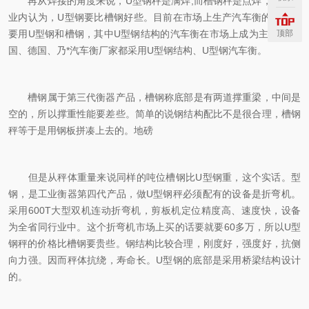
再从焊接的角度来说，U型钢秤是满焊,而槽钢秤是点焊，所以，
业内认为，U型钢要比槽钢好些。目前在市场上生产汽车衡的厂商主
要用U型钢和槽钢，其中U型钢结构的汽车衡在市场上成为主流,在美
顶部
国、德国、乃*汽车衡厂家都采用U型钢结构、U型钢汽车衡。
槽钢属于第三代衡器产品，槽钢称底部是有两道撑重梁，中间是
空的，所以撑重性能要差些。简单的说钢结构配比不是很合理，槽钢
秤等于是用钢板拼凑上去的。地磅
但是从秤体重量来说同样的吨位槽钢比U型钢重，这个实话。型
钢，是工业衡器第四代产品，做U型钢秤必须配有的设备是折弯机。
采用600T大型双机连动折弯机，剪板机定位精度高、速度快，设备
为全省同行业中。这个折弯机市场上买的话要就要60多万，所以U型
钢秤的价格比槽钢要贵些。钢结构比较合理，刚度好，强度好，抗侧
向力强。因而秤体抗绕，寿命长。U型钢的底部是采用桥梁结构设计
的。