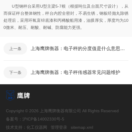
U型钢秤台采用U型主梁5-7根（根据吨位及台面尺寸设计），从
而保证秤台整体钢性，秤台内腔全密封，不易生锈，钢板经抛丸除锈
处理后，采用环氧富锌底漆和丙稀酸船用漆，油膜厚实，厚度均为10
0微米、耐压、耐酸、耐碱、防腐能力更强。
上海鹰牌衡器：电子秤的分度值是什么意思呢？
上一条
上海鹰牌衡器：电子秤传感器常见问题维护
下一条
Copyright © 2026 上海鹰牌衡器有限公司 All Rights Reserved
备案号：
沪ICP备14002330号-5
技术支持：
化工仪器网
管理登录
sitemap.xml