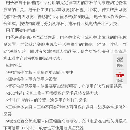
电子秤
属于
衡器
的种，利用胡克定律或力的杠杆平衡原理测定物体
质量的工具。电子秤主要由承重系统(如秤盘、秤体)、传力转换系统
(如杠杆传力系统、传感器)和示值系统(如刻度盘、电子显示仪表)3部
分组成。按结构原理可分为机械秤、电子秤、机电结合秤三大类。
电子秤
使用功能
电子秤
采用现代传感器技术、电子技术和计算机技术体化的电子称
量装置，才能满足并解决现实生活中提出的"快速、准确、连续、自
动"称量要求，同时有效地消除人为误差，使之更符合法制计量管理
和工业生产过程控制的应用要求。
应用特点
联系
>中文操作面板－使操作更加简单便捷
>四键操作－更方便用户设置
顶部
>背亮液晶显示屏－使屏幕更加清晰明亮，方便用户读取称量结果
>180°旋转仪表上盖－可根据客户需求调整安装方式
>*的打印功能－的设置，满足用户的打印需求
>三种秤体选择－三种不同类型秤体可供客户选择，满足各种场所的
需要
>电池或者交流电源－内置铅酸充电电池，充满电后在自动关机模式
下可使用100小时，或者也可使用电源适配器