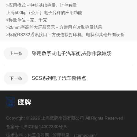
>应用模式－包括基础称量、计件称量
上海500kg（公斤）电子台秤的应用功能
>称量单位－克、千克
>25mm字高的大屏幕显示－方便用户读取称量结果
>标配RS232通讯接口－方便连接打印机、电脑和其他外围设备
采用数字式电子汽车衡,去除作弊嫌疑
上一条
SCS系列电子汽车衡特点
下一条
Copyright © 2026 上海鹰牌衡器有限公司 All Rights Reserved
备案号：
沪ICP备14002330号-5
技术支持：
化工仪器网
管理登录
sitemap.xml